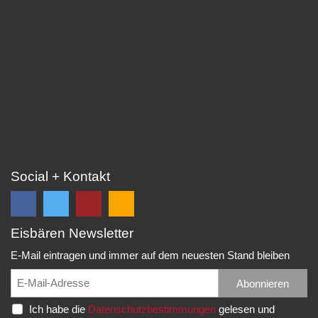
Social + Kontakt
Eisbären Newsletter
Folge
Folge
EC
Falls
uns
uns
Eisbären
Du
E-Mail eintragen und immer auf dem neuesten Stand bleiben
auf
auf
Eppelheim
unsere
Facebook
Twitter
News,
Abonnieren
Rudolf-
und
und
Spielberichte,
Diesel-
Ich habe die
Datenschutzbestimmungen
gelesen und
erhalte
erhalte
etc.