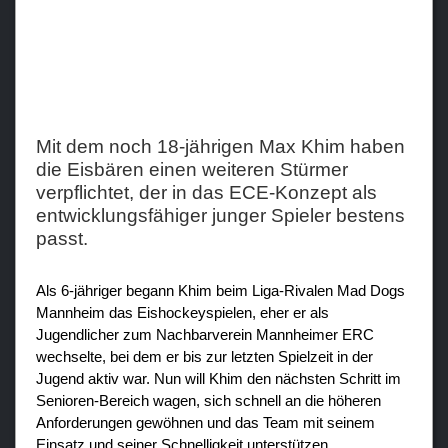
Teams
Verein
Sponsoren / Partner
Mit dem noch 18-jährigen Max Khim haben
Fanzone
die Eisbären einen weiteren Stürmer
verpflichtet, der in das ECE-Konzept als
entwicklungsfähiger junger Spieler bestens
passt.
Als 6-jähriger begann Khim beim Liga-Rivalen Mad Dogs
Mannheim das Eishockeyspielen, eher er als
Jugendlicher zum Nachbarverein Mannheimer ERC
wechselte, bei dem er bis zur letzten Spielzeit in der
Jugend aktiv war. Nun will Khim den nächsten Schritt im
Senioren-Bereich wagen, sich schnell an die höheren
Anforderungen gewöhnen und das Team mit seinem
Einsatz und seiner Schnelligkeit unterstützen.