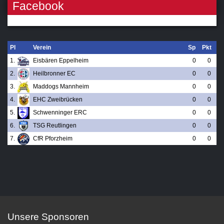
Facebook
Pl
Verein
Sp
Pkt
1.
Eisbären Eppelheim
0
0
2.
Heilbronner EC
0
0
3.
Maddogs Mannheim
0
0
4.
EHC Zweibrücken
0
0
5.
Schwenninger ERC
0
0
6.
TSG Reutlingen
0
0
7.
CfR Pforzheim
0
0
Unsere Sponsoren